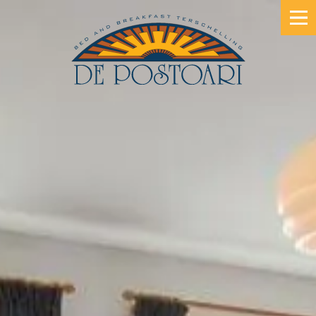
B&B TERSCHELLING
ETEN & KOKEN
SPECIALS
DE KAMERS
SFEER PROEVEN
HET VERHAAL