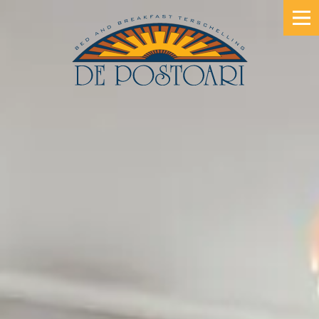
B&B TERSCHELLING
ETEN & KOKEN
SPECIALS
DE KAMERS
SFEER PROEVEN
HET VERHAAL