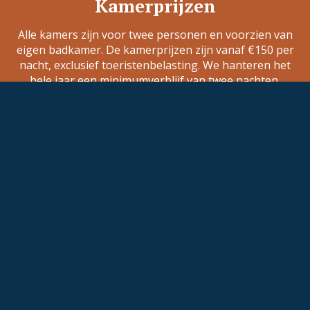
Kamerprijzen
Alle kamers zijn voor twee personen en voorzien van
eigen badkamer. De kamerprijzen zijn vanaf €150 per
nacht, exclusief toeristenbelasting. We hanteren het
hele jaar een minimumverblijf van twee nachten.
Tijdens feestdagen (Pasen, Hemelvaart, Pinksteren)
en Oerol verblijf je minimaal drie nachten bij ons.
Aanbiedingen, last minutes en arrangementen vind je
op onze
Reserveringspagina
.
Op de twee deluxe kamers met bad kan een bed
bijgeplaatst worden voor een derde persoon voor
€40 per nacht. Een kinderbedje is op elke kamer voor
€25 per nacht bij te plaatsen.
150
165
170