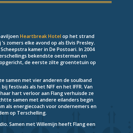
paviljoen
Heartbreak Hotel
op het strand
’s zomers elke avond op als Elvis Presley.
de Scheepstra kamer in De Postoari. In 2004
 Terschellings bekendste oesterman en
opgericht, de eerste zilte groentetuin op
e ze samen met vier anderen de soulband
ij festivals als het NFF en het IFFR. Van
 haar hart verloor aan Flang verhuisde ze
richtte samen met andere eilanders begin
aam als energiecoach voor ondernemers en
dem op Terschelling.
udio. Samen met Willemijn heeft Flang een