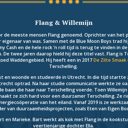
Flang &
Willemijn
oor de meeste mensen Flang genoemd. Oprichter van het 
r eigenaar van was. Samen met de Blue Moon Boys trad hij 
y Cash en de hele rock ’n roll tijd is terug te vinden in 
 De twee jaren daarop hield hij deze titel vast. Flang is
oed Waddengebied. Hij heeft een in 2017
De Zilte Smaak
Terschelling.
st en woonde en studeerde in Utrecht. In die tijd startt
recht optrad. Na haar studie communicatie werkte ze oa. b
 de baan die haar naar Terschelling voerde. Toen Willemijn
9 maakt ze zich hard voor een duurzamer Terschelling. Ze 
nergiecoöperatie van het eiland. Vanaf 2019 is ze werkz
der van duurzaamheidsprojecten, zoals Eten van Eigen Bo
t en Marieke. Bart werkt als kok met Flang in de kookst
veertienjarige dochter Ella.