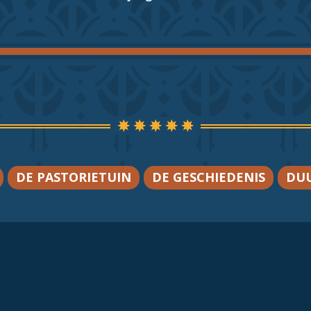
DE PASTORIETUIN
DE GESCHIEDENIS
DU
ostoari,
Dorpsstraat 25,
8896 JA Terschelling Hoorn
|
06 8