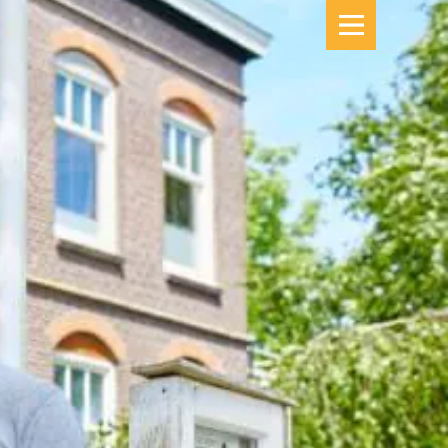
B&B TERSCHELLING
ETEN & KOKEN
SPECIALS
DE KAMERS
SFEER PROEVEN
HET VERHAAL