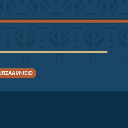
URZAAMHEID
3790246
|
CONTACT