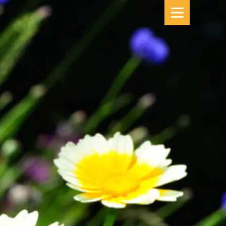
B&B TERSCHELLING
ETEN & KOKEN
SPECIALS
DE KAMERS
SFEER PROEVEN
HET VERHAAL