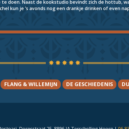
 te doen. Naast de kookstudio bevindt zich de hottub, wa
chel kun je ’s avonds nog een drankje drinken of even n
FLANG & WILLEMIJN
DE GESCHIEDENIS
DU
ostoari,
Dorpsstraat 25,
8896 JA Terschelling Hoorn
|
06 8